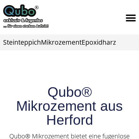
Steinteppich
Mikrozement
Epoxidharz
Qubo®
Mikrozement aus
Herford
Qubo® Mikrozement bietet eine fugenlose